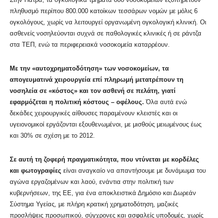
πληθυσμό περίπου 800.000 κατοίκων τεσσάρων νομών με μόλις 6
ογκολόγους, χωρίς να λειτουργεί οργανωμένη ογκολογική κλινική. Οι
ασθενείς νοσηλεύονται συχνά σε παθολογικές κλινικές ή σε ράντζα
στα ΤΕΠ, ενώ τα περιφερειακά νοσοκομεία καταρρέουν.
Με την «αυτοχρηματοδότηση» των νοσοκομείων, τα
απογευματινά χειρουργεία επί πληρωμή μετατρέπουν τη
νοσηλεία σε «κόστος» και τον ασθενή σε πελάτη, γιατί
εφαρμόζεται η πολιτική κόστους – οφέλους.
Όλα αυτά ενώ
δεκάδες χειρουργικές αίθουσες παραμένουν κλειστές και οι
υγειονομικοί εργάζονται εξουθενωμένοι, με μισθούς μειωμένους έως
και 30% σε σχέση με το 2012.
Σε αυτή τη ζοφερή πραγματικότητα, που ντύνεται με κορδέλες
και φωτογραφίες
είναι αναγκαίο να απαντήσουμε με δυνάμωμα του
αγώνα εργαζομένων και λαού, ενάντια στην πολιτική των
κυβερνήσεων, της ΕΕ, για ένα αποκλειστικά Δημόσιο και Δωρεάν
Σύστημα Υγείας, με πλήρη κρατική χρηματοδότηση, μαζικές
προσλήψεις προσωπικού, σύγχρονες και ασφαλείς υποδομές, χωρίς