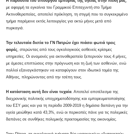
Η παρουσία του υπουργού εμπορίας της υγείας στην πόλη μας
,
με αφορμή τα εγκαίνια του Γραμμικού Επιταχυντή στο Τμήμα
Ακτινοθεραπείας, αποτελεί πρόκληση, τη στιγμή που το συγκεκριμένο
τμήμα παρέμεινε εκτός λειτουργίας για οκτώ μήνες μετά από
πυρκαγιά.
Την τελευταία διετία το ΓΝ Πατρών έχει πιάσει φωτιά τρεις
φορές
, στερώντας από τους ογκολογικούς ασθενείς κρίσιμες
υπηρεσίες. Οι αναμονές για ακτινοθεραπεία ξεπερνούν τους 4 μήνες,
με άμεσες επιπτώσεις στην πρόγνωση και τη ζωή των ασθενών, ενώ
πολλοί εξαναγκάστηκαν να καταφύγουν στον ιδιωτικό τομέα της
Αθήνας, πληρώνοντας από την τσέπη τους.
Η κατάσταση αυτή δεν είναι τυχαία
. Αποτελεί αποτέλεσμα της
διαχρονικής πολιτικής υποχρηματοδότησης και εμπορευματοποίησης
του ΕΣΥ μιας και για τη περίοδο 2009-2019 η δημόσια δαπάνη για την
υγεία μειώθηκε κατά 43,3%, ενώ οι περικοπές πάνε για τις πολεμικές
δαπάνες σε συνθήκες πολεμικής προετοιμασίας της οικονομίας.
Στην Πάτρα, τα ογκολογικά τμήματα δύο νοσοκομείων εξυπηρετούν