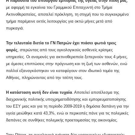
Η παρουσία του υπουργού εμπορίας της υγείας στην πόλη μας
,
με αφορμή τα εγκαίνια του Γραμμικού Επιταχυντή στο Τμήμα
Ακτινοθεραπείας, αποτελεί πρόκληση, τη στιγμή που το συγκεκριμένο
τμήμα παρέμεινε εκτός λειτουργίας για οκτώ μήνες μετά από
πυρκαγιά.
Την τελευταία διετία το ΓΝ Πατρών έχει πιάσει φωτιά τρεις
φορές
, στερώντας από τους ογκολογικούς ασθενείς κρίσιμες
υπηρεσίες. Οι αναμονές για ακτινοθεραπεία ξεπερνούν τους 4 μήνες,
με άμεσες επιπτώσεις στην πρόγνωση και τη ζωή των ασθενών, ενώ
πολλοί εξαναγκάστηκαν να καταφύγουν στον ιδιωτικό τομέα της
Αθήνας, πληρώνοντας από την τσέπη τους.
Η κατάσταση αυτή δεν είναι τυχαία
. Αποτελεί αποτέλεσμα της
διαχρονικής πολιτικής υποχρηματοδότησης και εμπορευματοποίησης
του ΕΣΥ μιας και για τη περίοδο 2009-2019 η δημόσια δαπάνη για την
υγεία μειώθηκε κατά 43,3%, ενώ οι περικοπές πάνε για τις πολεμικές
δαπάνες σε συνθήκες πολεμικής προετοιμασίας της οικονομίας.
Στην Πάτρα, τα ογκολογικά τμήματα δύο νοσοκομείων εξυπηρετούν