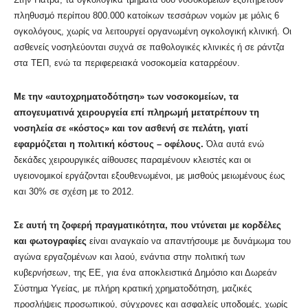
πληθυσμό περίπου 800.000 κατοίκων τεσσάρων νομών με μόλις 6
ογκολόγους, χωρίς να λειτουργεί οργανωμένη ογκολογική κλινική. Οι
ασθενείς νοσηλεύονται συχνά σε παθολογικές κλινικές ή σε ράντζα
στα ΤΕΠ, ενώ τα περιφερειακά νοσοκομεία καταρρέουν.
Με την «αυτοχρηματοδότηση» των νοσοκομείων, τα
απογευματινά χειρουργεία επί πληρωμή μετατρέπουν τη
νοσηλεία σε «κόστος» και τον ασθενή σε πελάτη, γιατί
εφαρμόζεται η πολιτική κόστους – οφέλους.
Όλα αυτά ενώ
δεκάδες χειρουργικές αίθουσες παραμένουν κλειστές και οι
υγειονομικοί εργάζονται εξουθενωμένοι, με μισθούς μειωμένους έως
και 30% σε σχέση με το 2012.
Σε αυτή τη ζοφερή πραγματικότητα, που ντύνεται με κορδέλες
και φωτογραφίες
είναι αναγκαίο να απαντήσουμε με δυνάμωμα του
αγώνα εργαζομένων και λαού, ενάντια στην πολιτική των
κυβερνήσεων, της ΕΕ, για ένα αποκλειστικά Δημόσιο και Δωρεάν
Σύστημα Υγείας, με πλήρη κρατική χρηματοδότηση, μαζικές
προσλήψεις προσωπικού, σύγχρονες και ασφαλείς υποδομές, χωρίς