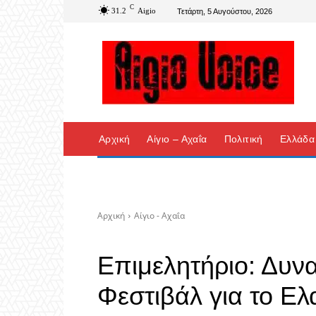
C
31.2
Aigio
Τετάρτη, 5 Αυγούστου, 2026
Αρχική
Αίγιο – Αχαΐα
Πολιτική
Ελλάδα
Αρχική
Αίγιο - Αχαΐα
Επιμελητήριο: Δυν
Φεστιβάλ για το Ελ