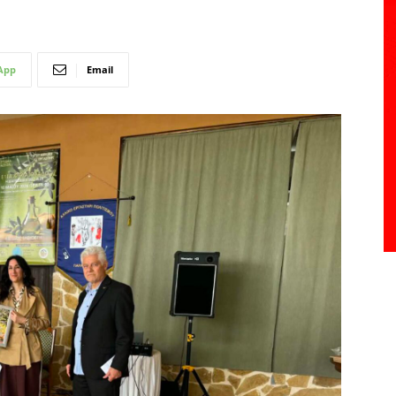
App
Email