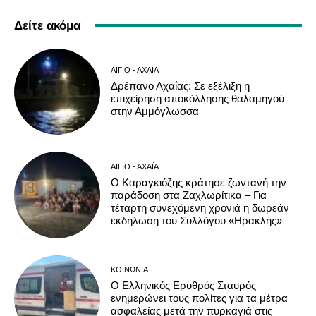
Δείτε ακόμα
ΑΊΓΙΟ - ΑΧΑΪ́Α
Δρέπανο Αχαΐας: Σε εξέλιξη η
επιχείρηση αποκόλλησης θαλαμηγού
στην Αμμόγλωσσα
ΑΊΓΙΟ - ΑΧΑΪ́Α
Ο Καραγκιόζης κράτησε ζωντανή την
παράδοση στα Ζαχλωρίτικα – Για
τέταρτη συνεχόμενη χρονιά η δωρεάν
εκδήλωση του Συλλόγου «Ηρακλής»
ΚΟΙΝΩΝΊΑ
Ο Ελληνικός Ερυθρός Σταυρός
ενημερώνει τους πολίτες για τα μέτρα
ασφαλείας μετά την πυρκαγιά στις