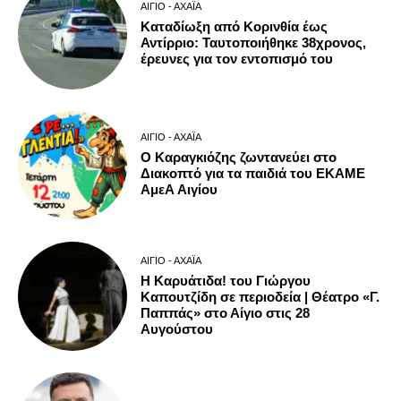
ΑΊΓΙΟ - ΑΧΑΪ́Α
Καταδίωξη από Κορινθία έως
Αντίρριο: Ταυτοποιήθηκε 38χρονος,
έρευνες για τον εντοπισμό του
ΑΊΓΙΟ - ΑΧΑΪ́Α
Ο Καραγκιόζης ζωντανεύει στο
Διακοπτό για τα παιδιά του ΕΚΑΜΕ
ΑμεΑ Αιγίου
ΑΊΓΙΟ - ΑΧΑΪ́Α
Η Καρυάτιδα! του Γιώργου
Καπουτζίδη σε περιοδεία | Θέατρο «Γ.
Παππάς» στο Αίγιο στις 28
Αυγούστου