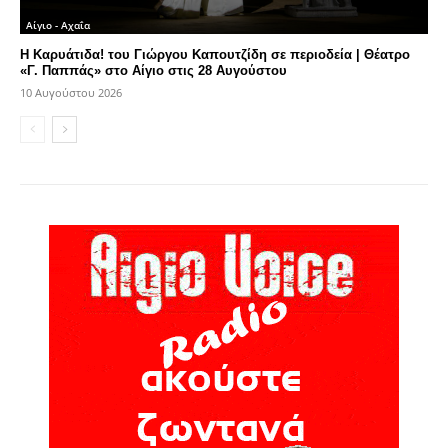
Αίγιο - Αχαΐα
Η Καρυάτιδα! του Γιώργου Καπουτζίδη σε περιοδεία | Θέατρο
«Γ. Παππάς» στο Αίγιο στις 28 Αυγούστου
10 Αυγούστου 2026