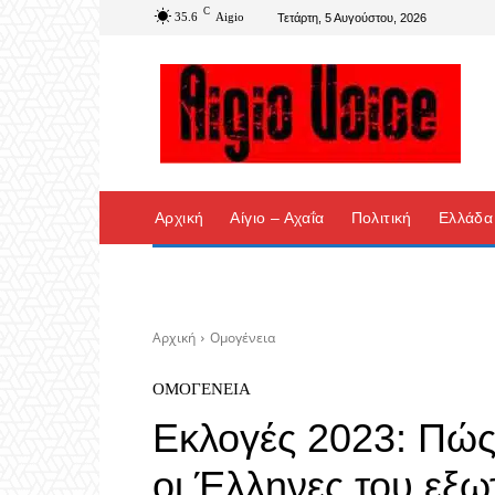
C
35.6
Aigio
Τετάρτη, 5 Αυγούστου, 2026
Αρχική
Αίγιο – Αχαΐα
Πολιτική
Ελλάδα
Αρχική
Ομογένεια
ΟΜΟΓΈΝΕΙΑ
Εκλογές 2023: Πώς
οι Έλληνες του εξω