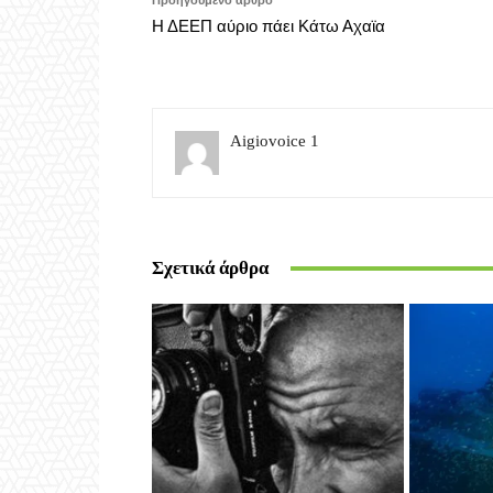
Σχετικά άρθρα
Εντοπίστ
Αίγιο - Αχαΐα
γερμαν
Μεσολόγγι: Έκθεση
Παγκοσ
Φωτογραφίας του Νίκου
χρόνια 
Αλιάγα στο Μουσείο Άλατος