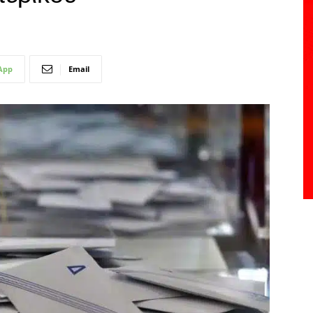
App
Email