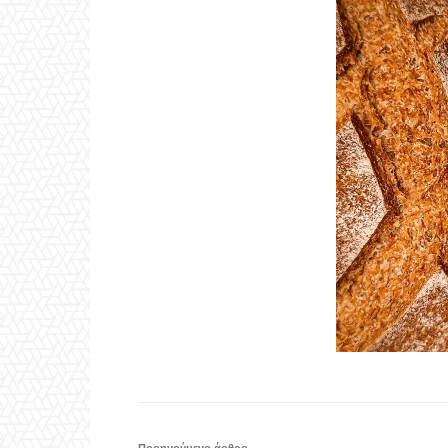
Προηγούμενο άρθρο
Η ΔΕΕΠ αύριο πάει Κάτω Αχαϊα
Aigiovoice 1