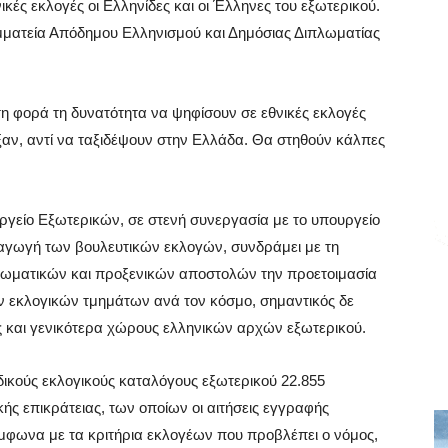
ικές εκλογές οι Ελληνίδες και οι Έλληνες του εξωτερικού.
μματεία Απόδημου Ελληνισμού και Δημόσιας Διπλωματίας
η φορά τη δυνατότητα να ψηφίσουν σε εθνικές εκλογές
ξαν, αντί να ταξιδέψουν στην Ελλάδα. Θα στηθούν κάλπες
υργείο Εξωτερικών, σε στενή συνεργασία με το υπουργείο
εξαγωγή των βουλευτικών εκλογών, συνδράμει με τη
πλωματικών και προξενικών αποστολών την προετοιμασία
των εκλογικών τμημάτων ανά τον κόσμο, σημαντικός δε
ς και γενικότερα χώρους ελληνικών αρχών εξωτερικού.
ιδικούς εκλογικούς καταλόγους εξωτερικού 22.855
ής επικράτειας, των οποίων οι αιτήσεις εγγραφής
μφωνα με τα κριτήρια εκλογέων που προβλέπει ο νόμος,