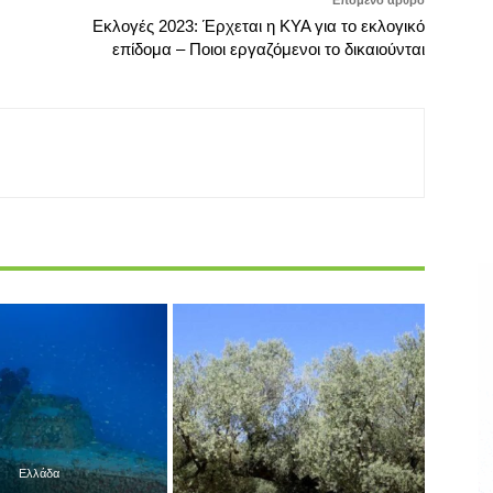
Ελλάδα
ηκε στο Ιόνιο σπάνιο
Αγροτικά
ικό ναυάγιο του Β’
μίου Πολέμου, 83
ΑΙΓΙΟ: Ανακοίνωση ΕΛΓΑ
μετά τη βύθισή του –
πορισμάτων επανεκτίμησης
ΦΩΤΟ
ζημιών σε ελαιώνες