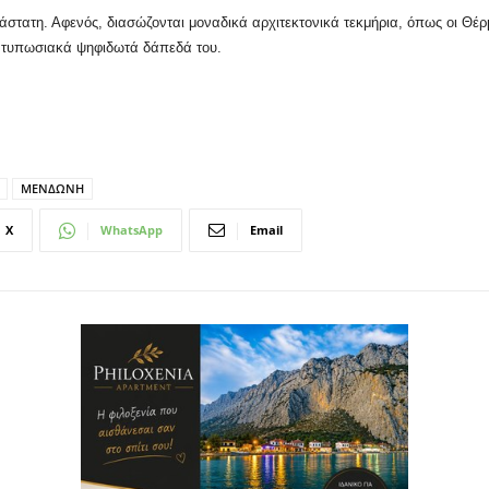
στατη. Αφενός, διασώζονται μοναδικά αρχιτεκτονικά τεκμήρια, όπως οι Θέ
 εντυπωσιακά ψηφιδωτά δάπεδά του.
ΜΕΝΔΩΝΗ
X
WhatsApp
Email