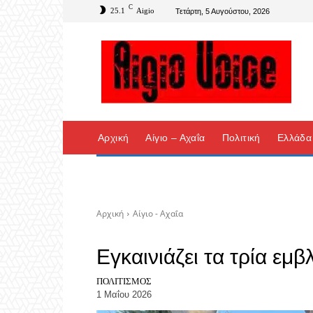
C
25.1
Aigio
Τετάρτη, 5 Αυγούστου, 2026
Αρχική
Αίγιο – Αχαΐα
Πολιτική
Ελλάδα
Αρχική
Αίγιο - Αχαΐα
Εγκαινιάζει τα τρία εμ
ΠΟΛΙΤΙΣΜΌΣ
1 Μαΐου 2026