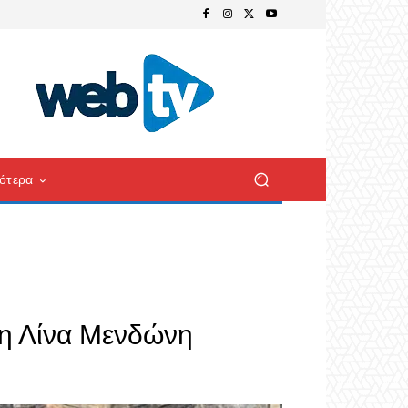
ότερα
α η Λίνα Μενδώνη