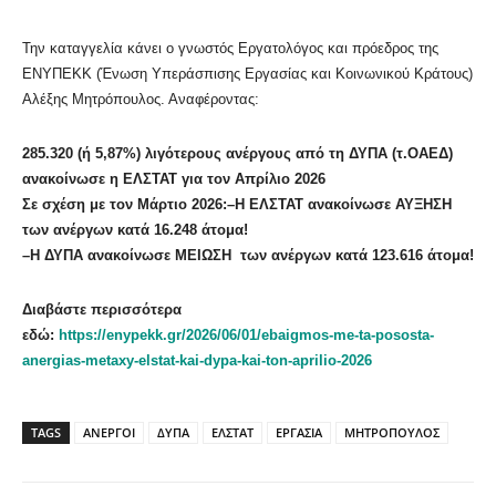
Την καταγγελία κάνει ο γνωστός Εργατολόγος και πρόεδρος της
ΕΝΥΠΕΚΚ (Ένωση Υπεράσπισης Εργασίας και Κοινωνικού Κράτους)
Αλέξης Μητρόπουλος. Αναφέροντας:
285.320 (ή 5,87%) λιγότερους ανέργους από τη ΔΥΠΑ (τ.ΟΑΕΔ)
ανακοίνωσε η ΕΛΣΤΑΤ για τον Απρίλιο 2026
Σε σχέση με τον Μάρτιο 2026:–Η ΕΛΣΤΑΤ ανακοίνωσε ΑΥΞΗΣΗ
των ανέργων κατά 16.248 άτομα!
–Η ΔΥΠΑ ανακοίνωσε ΜΕΙΩΣΗ των ανέργων κατά 123.616 άτομα!
Διαβάστε περισσότερα
εδώ:
https://enypekk.gr/2026/06/01/ebaigmos-me-ta-pososta-
anergias-metaxy-elstat-kai-dypa-kai-ton-aprilio-2026
TAGS
ΑΝΕΡΓΟΙ
ΔΥΠΑ
ΕΛΣΤΑΤ
ΕΡΓΑΣΙΑ
ΜΗΤΡΟΠΟΥΛΟΣ