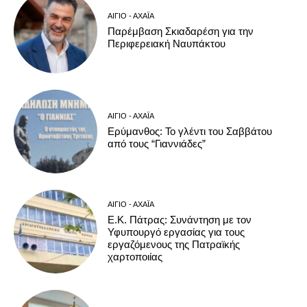
ΑΊΓΙΟ - ΑΧΑΪ́Α
Παρέμβαση Σκιαδαρέση για την
Περιφερειακή Ναυπάκτου
ΑΊΓΙΟ - ΑΧΑΪ́Α
Ερύμανθος: Το γλέντι του Σαββάτου
από τους “Γιαννιάδες”
ΑΊΓΙΟ - ΑΧΑΪ́Α
Ε.Κ. Πάτρας: Συνάντηση με τον
Υφυπουργό εργασίας για τους
εργαζόμενους της Πατραϊκής
χαρτοποιίας