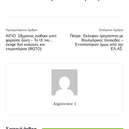
Προηγούμενο άρθρο
Επόμενο άρθρο
AΙΓΙΟ: 19χρονος σώθηκε γιατί
Πάτρα: Έκλεψαν τροχόσπιτο με
φορούσε ζώνη – Το ΙΧ του…
Βουλγάρικες πινακίδες –
έκοψε δυο κολώνες και
Εντοπίστηκαν όμως από την
ντεραπάρισε (ΦΩΤΟ)
ΕΛ.ΑΣ.
Aigiovoice 1
Σχετικά άρθρα