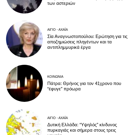
των αστεριών
ΑΊΓΙΟ - ΑΧΑΪ́Α
Σία Αναγνωστοπούλου: Ερώτηση για τις
αποζημιώσεις πληγέντων και τα
αντιπλημμυρικά έργα
ΚΟΙΝΩΝΊΑ
Πάτρα: Θρήνος για τον 41χρονο που
“έφυγε” πρόωρα
ΑΊΓΙΟ - ΑΧΑΪ́Α
Δυτική Ελλάδα: “Υψηλός” κίνδυνος
πυρκαγιάς και σήμερα στους τρεις