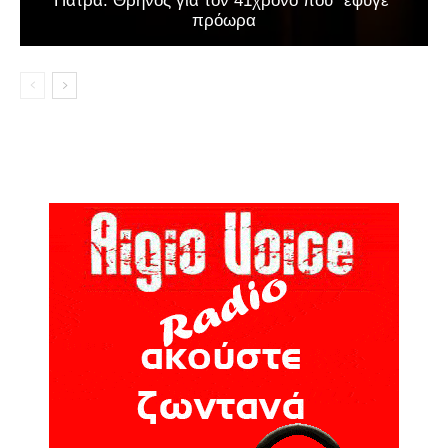
Πάτρα: Θρήνος για τον 41χρονο που “έφυγε”
πρόωρα