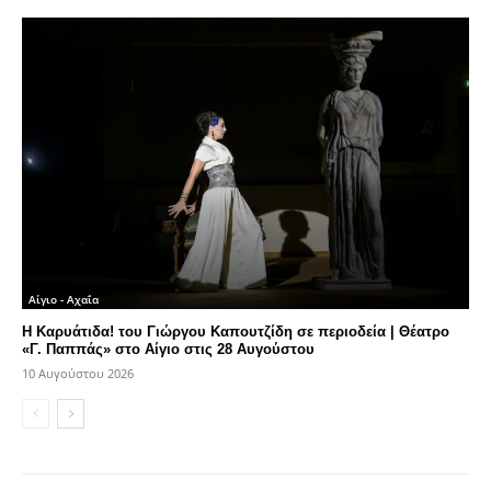
Αίγιο - Αχαΐα
Η Καρυάτιδα! του Γιώργου Καπουτζίδη σε περιοδεία | Θέατρο
«Γ. Παππάς» στο Αίγιο στις 28 Αυγούστου
10 Αυγούστου 2026