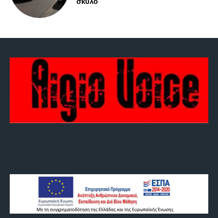
σκύλο