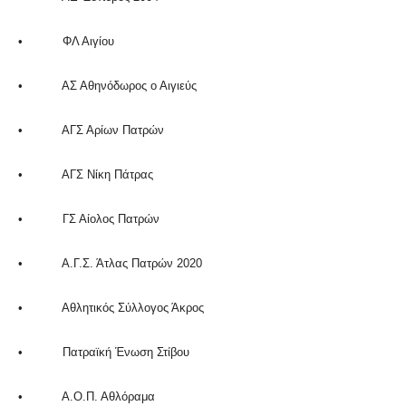
• ΦΛ Αιγίου
• ΑΣ Αθηνόδωρος ο Αιγιεύς
• ΑΓΣ Αρίων Πατρών
• ΑΓΣ Νίκη Πάτρας
• ΓΣ Αίολος Πατρών
• Α.Γ.Σ. Άτλας Πατρών 2020
• Αθλητικός Σύλλογος Άκρος
• Πατραϊκή Ένωση Στίβου
• Α.Ο.Π. Αθλόραμα