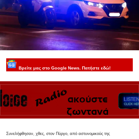
Βρείτε μας στο Google News. Πατήστε εδώ!
Συνελήφθησαν, χθες, στον Πύργο, από αστυνομικούς της