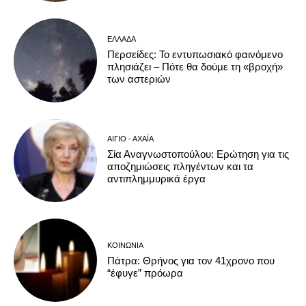
ΕΛΛΆΔΑ
Περσείδες: Το εντυπωσιακό φαινόμενο
πλησιάζει – Πότε θα δούμε τη «βροχή»
των αστεριών
ΑΊΓΙΟ - ΑΧΑΪ́Α
Σία Αναγνωστοπούλου: Ερώτηση για τις
αποζημιώσεις πληγέντων και τα
αντιπλημμυρικά έργα
ΚΟΙΝΩΝΊΑ
Πάτρα: Θρήνος για τον 41χρονο που
“έφυγε” πρόωρα