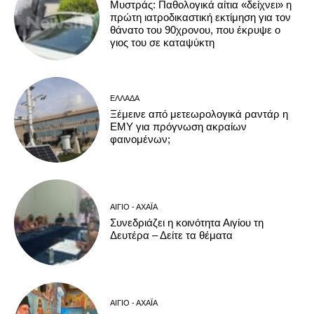
Μυστράς: Παθολογικά αίτια «δείχνει» η
πρώτη ιατροδικαστική εκτίμηση για τον
θάνατο του 90χρονου, που έκρυψε ο
γιος του σε καταψύκτη
ΕΛΛΆΔΑ
Ξέμεινε από μετεωρολογικά ραντάρ η
ΕΜΥ για πρόγνωση ακραίων
φαινομένων;
ΑΊΓΙΟ - ΑΧΑΪ́Α
Συνεδριάζει η κοινότητα Αιγίου τη
Δευτέρα – Δείτε τα θέματα
ΑΊΓΙΟ - ΑΧΑΪ́Α