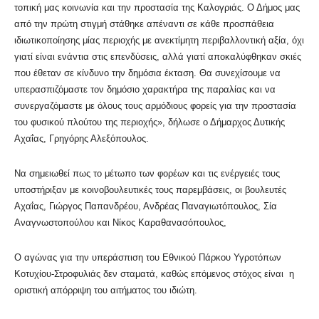
τοπική μας κοινωνία και την προστασία της Καλογριάς. Ο Δήμος μας
από την πρώτη στιγμή στάθηκε απέναντι σε κάθε προσπάθεια
ιδιωτικοποίησης μίας περιοχής με ανεκτίμητη περιβαλλοντική αξία, όχι
γιατί είναι ενάντια στις επενδύσεις, αλλά γιατί αποκαλύφθηκαν σκιές
που έθεταν σε κίνδυνο την δημόσια έκταση. Θα συνεχίσουμε να
υπερασπιζόμαστε τον δημόσιο χαρακτήρα της παραλίας και να
συνεργαζόμαστε με όλους τους αρμόδιους φορείς για την προστασία
του φυσικού πλούτου της περιοχής», δήλωσε ο Δήμαρχος Δυτικής
Αχαΐας, Γρηγόρης Αλεξόπουλος.
Να σημειωθεί πως το μέτωπο των φορέων και τις ενέργειές τους
υποστήριξαν με κοινοβουλευτικές τους παρεμβάσεις, οι βουλευτές
Αχαΐας, Γιώργος Παπανδρέου, Ανδρέας Παναγιωτόπουλος, Σία
Αναγνωστοπούλου και Νίκος Καραθανασόπουλος,
Ο αγώνας για την υπεράσπιση του Εθνικού Πάρκου Υγροτόπων
Κοτυχίου-Στροφυλιάς δεν σταματά, καθώς επόμενος στόχος είναι η
οριστική απόρριψη του αιτήματος του ιδιώτη.