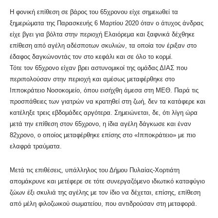
Η φονική επίθεση σε βάρος του 65χρονου είχε σημειωθεί τα
ξημερώματα της Παρασκευής 6 Μαρτίου 2020 όταν ο άτυχος άνδρας
είχε βγει για βόλτα στην περιοχή Ελαιόρεμα και ξαφνικά δέχθηκε
επίθεση από αγέλη αδέσποτων σκυλιών, τα οποία τον έριξαν στο
έδαφος δαγκώνοντάς τον στο κεφάλι και σε όλο το κορμί.
Τότε τον 65χρονο είχαν βρει αστυνομικοί της ομάδας ΔΙΑΣ που
περιπολούσαν στην περιοχή και αμέσως μεταφέρθηκε στο
Ιπποκράτειο Νοσοκομείο, όπου εισήχθη άμεσα στη ΜΕΘ. Παρά τις
προσπάθειες των γιατρών να κρατηθεί στη ζωή, δεν τα κατάφερε και
κατέληξε τρεις εβδομάδες αργότερα. Σημειώνεται, δε, ότι λίγη ώρα
μετά την επίθεση στον 65χρονο, η ίδια αγέλη δάγκωσε και έναν
82χρονο, ο οποίος μεταφέρθηκε επίσης στο «Ιπποκράτειο» με πιο
ελαφρά τραύματα.
Μετά τις επιθέσεις, υπάλληλος του Δήμου Πυλαίας-Χορτιάτη
απομάκρυνε και μετέφερε σε τότε συνεργαζόμενο ιδιωτικό καταφύγιο
ζώων έξι σκυλιά της αγέλης με τον ίδιο να δέχεται, επίσης, επίθεση
από μέλη φιλοζωικού σωματείου, που αντιδρούσαν στη μεταφορά.