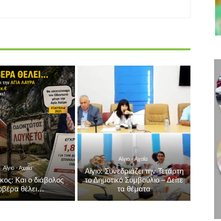
Αίγιο - Αχαΐα
Αίγιο - Αχαΐα
Αίγιο: Συνεδριάζει την Τετάρτη
κος: Και ο διάβολος
το Δημοτικό Συμβούλιο – Δείτε