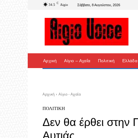
C
34.5
Aigio
Σάββατο, 8 Αυγούστου, 2026
Αρχική
Αίγιο – Αχαΐα
Πολιτική
Ελλάδα
Αρχική
Αίγιο - Αχαΐα
ΠΟΛΙΤΙΚΉ
Δεν θα έρθει στην 
Αυτιάς