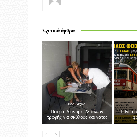
Aigiovoice 1
Σχετικά άρθρα
Αίγιο - Αχαΐα
Πάτρα: Διανομή 22 τόνων
Γ. Μπέσ