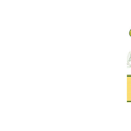
οβέρα θέλει…
τα θέματα