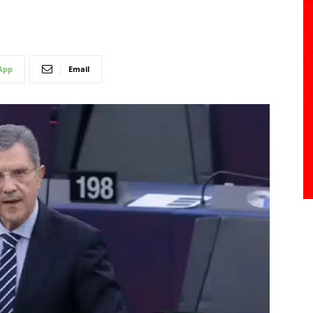
App
Email