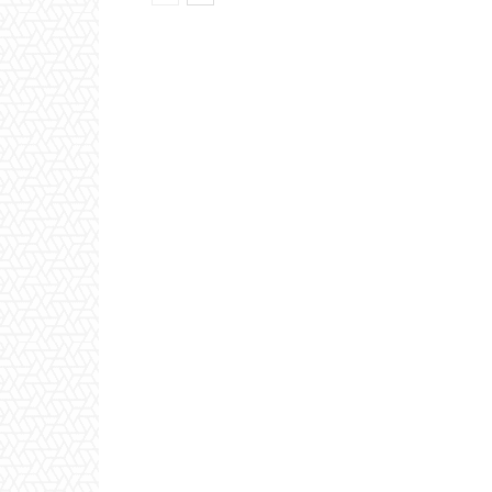
τροφής για σκύλους και γάτες
φ