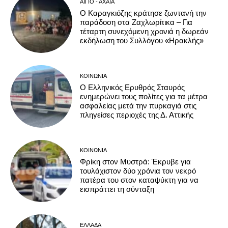
ΑΊΓΙΟ - ΑΧΑΪ́Α
Ο Καραγκιόζης κράτησε ζωντανή την
παράδοση στα Ζαχλωρίτικα – Για
τέταρτη συνεχόμενη χρονιά η δωρεάν
εκδήλωση του Συλλόγου «Ηρακλής»
ΚΟΙΝΩΝΊΑ
Ο Ελληνικός Ερυθρός Σταυρός
ενημερώνει τους πολίτες για τα μέτρα
ασφαλείας μετά την πυρκαγιά στις
πληγείσες περιοχές της Δ. Αττικής
ΚΟΙΝΩΝΊΑ
Φρίκη στον Μυστρά: Έκρυβε για
τουλάχιστον δύο χρόνια τον νεκρό
πατέρα του στον καταψύκτη για να
εισπράττει τη σύνταξη
ΕΛΛΆΔΑ