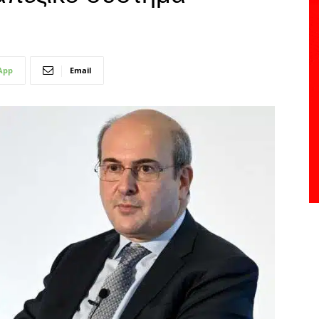
App
Email