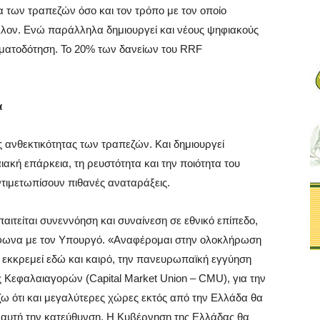
α των τραπεζών όσο και τον τρόπο με τον οποίο
λλον. Ενώ παράλληλα δημιουργεί και νέους ψηφιακούς
ρηματοδότηση. Το 20% των δανείων του RRF
α
ς ανθεκτικότητας των τραπεζών. Και δημιουργεί
ακή επάρκεια, τη ρευστότητα και την ποιότητα του
τιμετωπίσουν πιθανές αναταράξεις.
παιτείται συνεννόηση και συναίνεση σε εθνικό επίπεδο,
μφωνα με τον Υπουργό. «Αναφέρομαι στην ολοκλήρωση
εκκρεμεί εδώ και καιρό, την πανευρωπαϊκή εγγύηση
Κεφαλαιαγορών (Capital Market Union – CMU), για την
ζω ότι και μεγαλύτερες χώρες εκτός από την Ελλάδα θα
ς αυτή την κατεύθυνση. Η Κυβέρνηση της Ελλάδας θα