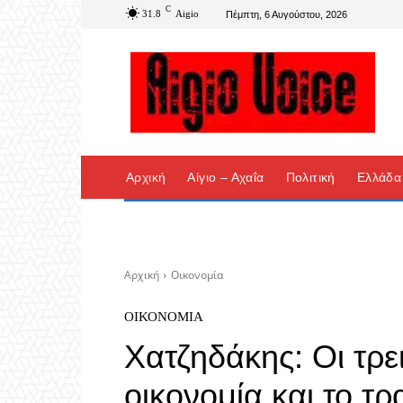
C
31.8
Aigio
Πέμπτη, 6 Αυγούστου, 2026
Αρχική
Αίγιο – Αχαΐα
Πολιτική
Ελλάδα
Αρχική
Οικονομία
ΟΙΚΟΝΟΜΊΑ
Χατζηδάκης: Οι τρε
οικονομία και το τ