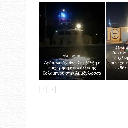
Ο Καρ
ζωντανή
Αίγιο - Αχαΐα
Ζαχλωρί
Δρέπανο Αχαΐας: Σε εξέλιξη η
συνεχόμε
επιχείρηση αποκόλλησης
εκδήλ
θαλαμηγού στην Αμμόγλωσσα