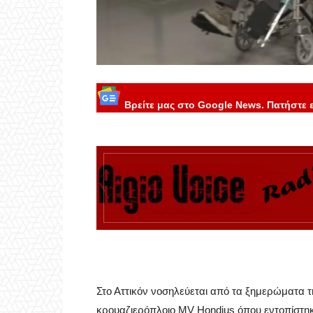
Βρείτε μας στο Google News. Πατήστε 
Στο Αττικόν νοσηλεύεται από τα ξημερώματα τ
κρουαζιερόπλοιο MV Hondius όπου εντοπίστη