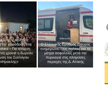
Αίγιο - Αχαΐα
Κοινωνία
αγκιόζης κράτησε
 την παράδοση στα
Ο Ελληνικός Ερυθρός Σταυρός
τικα – Για τέταρτη
ενημερώνει τους πολίτες για τα
νη χρονιά η δωρεάν
μέτρα ασφαλείας μετά την
ωση του Συλλόγου
πυρκαγιά στις πληγείσες
«Ηρακλής»
περιοχές της Δ. Αττικής