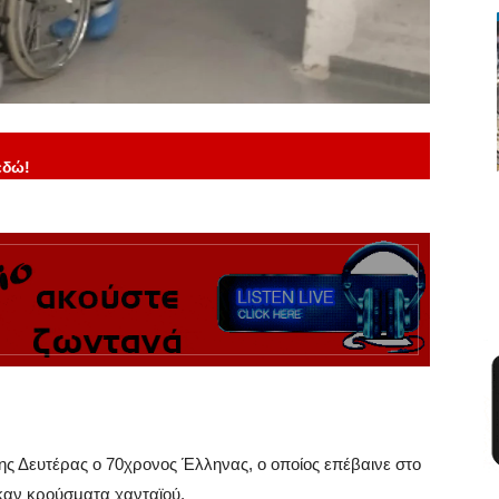
εδώ!
ης Δευτέρας ο 70χρονος Έλληνας, ο οποίος επέβαινε στο
καν κρούσματα χανταϊού.