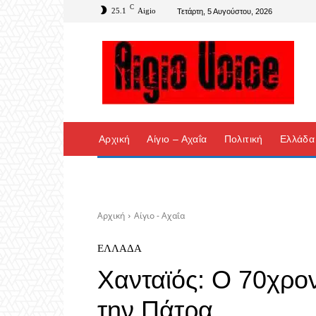
C
25.1
Aigio
Τετάρτη, 5 Αυγούστου, 2026
Αρχική
Αίγιο – Αχαΐα
Πολιτική
Ελλάδα
Αρχική
Αίγιο - Αχαΐα
ΕΛΛΆΔΑ
Χανταϊός: Ο 70χρον
την Πάτρα