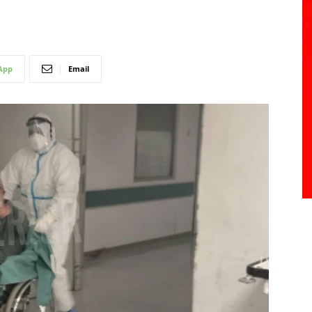
App
Email