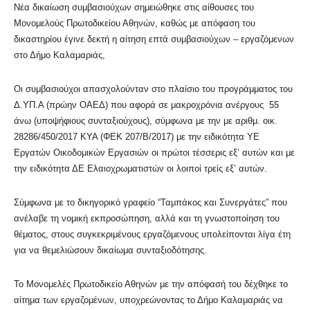
Νέα δικαίωση συμβασιούχων σημειώθηκε στις αίθουσες του
Μονομελούς Πρωτοδικείου Αθηνών, καθώς με απόφαση του
δικαστηρίου έγινε δεκτή η αίτηση επτά συμβασιούχων – εργαζόμενων
στο Δήμο Καλαμαριάς,
Οι συμβασιούχοι απασχολούνταν στο πλαίσιο του προγράμματος του
Δ.ΥΠ.Α (πρώην ΟΑΕΔ) που αφορά σε μακροχρόνια ανέργους 55
άνω (υποψήφιους συνταξιούχους), σύμφωνα με την με αριθμ. οικ.
28286/450/2017 ΚΥΑ (ΦΕΚ 207/Β/2017) με την ειδικότητα ΥΕ
Εργατών Οικοδομικών Εργασιών οι πρώτοι τέσσερις εξ’ αυτών και με
την ειδικότητα ΔΕ Ελαιοχρωματιστών οι λοιποί τρείς εξ’ αυτών.
Σύμφωνα με το δικηγορικό γραφείο “Ταμπάκος και Συνεργάτες” που
ανέλαβε τη νομική εκπροσώπηση, αλλά και τη γνωστοποίηση του
θέματος, στους συγκεκριμένους εργαζόμενους υπολείπονται λίγα έτη
για να θεμελιώσουν δικαίωμα συνταξιοδότησης.
Το Μονομελές Πρωτοδικείο Αθηνών με την απόφασή του δέχθηκε το
αίτημα των εργαζομένων, υποχρεώνοντας το Δήμο Καλαμαριάς να