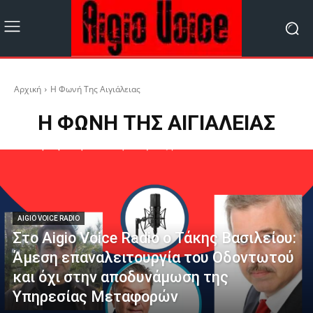
Αρχική
Η Φωνή Της Αιγιάλειας
Η ΦΩΝΉ ΤΗΣ ΑΙΓΙΆΛΕΙΑΣ
AIGIO VOICE RADIO
Στο Aigio Voice Radio ο Τάκης Βασιλείου:
Άμεση επαναλειτουργία του Οδοντωτού
και όχι στην αποδυνάμωση της
Υπηρεσίας Μεταφορών