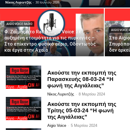
Νίκος Λυριντζής
-
30 Ιουνίου 2026
AIGIO VOICE RADIO
AIGIO VOICE 
Φ. Ζαΐμης στο Radio Aigio Voice: Σε
αυξημένη ετοιμότητα για τις πυρκαγιές –
Στο Aigi
Στο επίκεντρο φυσικό αέριο, Οδοντωτός
Σπυρόπου
και έργα στην Αχαΐα
δεν αρκε
Ακούστε την εκπομπή της
Παρασκευής 08-03-24 “Η
φωνή της Αιγιάλειας”
Αίγιο - Αχαΐα
Νίκος Λυριντζής
-
8 Μαρτίου 2024
Ακούστε την εκπομπή της
Τρίτης 05-03-24 “Η φωνή
της Αιγιάλειας”
Αίγιο - Αχαΐα
Aigio Voice
-
5 Μαρτίου 2024