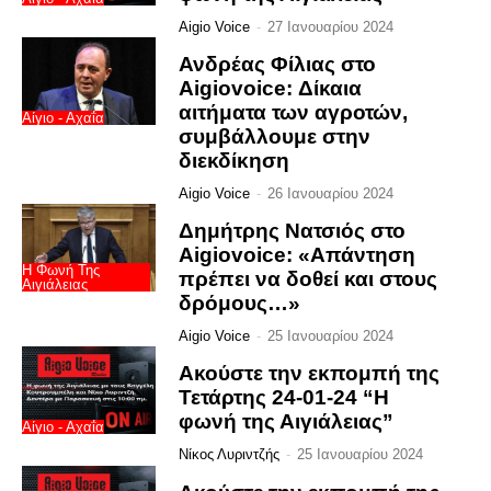
Aigio Voice
-
27 Ιανουαρίου 2024
Ανδρέας Φίλιας στο
Aigiovoice: Δίκαια
αιτήματα των αγροτών,
Αίγιο - Αχαΐα
συμβάλλουμε στην
διεκδίκηση
Aigio Voice
-
26 Ιανουαρίου 2024
Δημήτρης Νατσιός στο
Αigiovoice: «Απάντηση
Η Φωνή Της
πρέπει να δοθεί και στους
Αιγιάλειας
δρόμους…»
Aigio Voice
-
25 Ιανουαρίου 2024
Ακούστε την εκπομπή της
Τετάρτης 24-01-24 “Η
φωνή της Αιγιάλειας”
Αίγιο - Αχαΐα
Νίκος Λυριντζής
-
25 Ιανουαρίου 2024