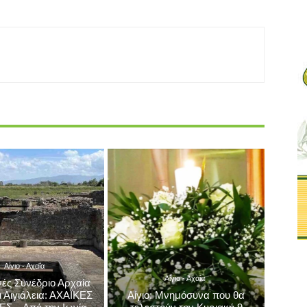
Επόμενο άρθρο
τον
Παράδοση φαρμακευτικού και αναλώσιμου
υλικού στην Ειδική Μονάδα Δασικών
Επιχειρήσεων από τον Διοικητή της 6ης ΥΠΕ