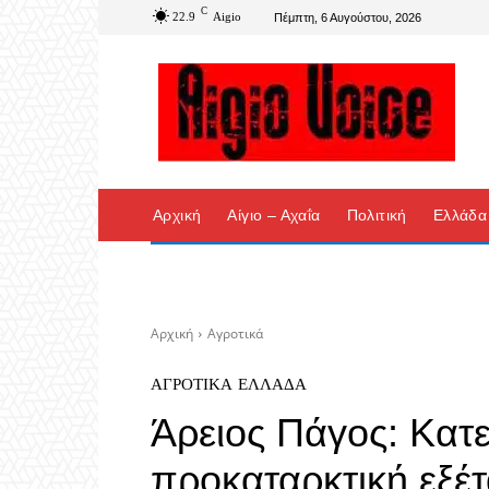
C
22.9
Aigio
Πέμπτη, 6 Αυγούστου, 2026
Αρχική
Αίγιο – Αχαΐα
Πολιτική
Ελλάδα
Αρχική
Αγροτικά
ΑΓΡΟΤΙΚΆ
ΕΛΛΆΔΑ
Άρειος Πάγος: Κατ
προκαταρκτική εξέτ