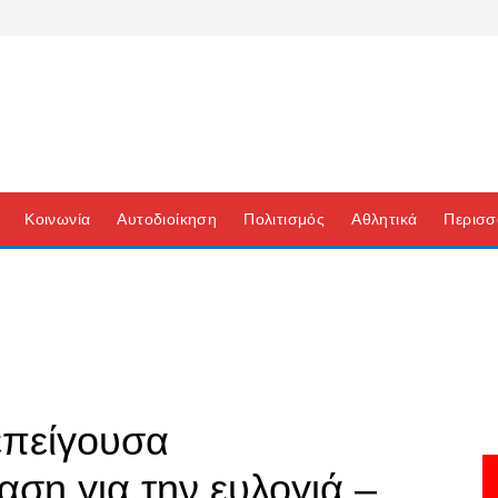
Κοινωνία
Αυτοδιοίκηση
Πολιτισμός
Αθλητικά
Περισσ
επείγουσα
αση για την ευλογιά –