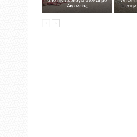
Αίγιο - Αχαΐα
Σε πλήρη εξέλιξη οι διαδικασίες
καταγραφής και
7ο Διεθ
αποκατάστασης των ζημιών
Ελίκη κα
από την πυρκαγιά στον Δήμο
ΑΠΟΙΚΙ
Αιγιαλείας
στην