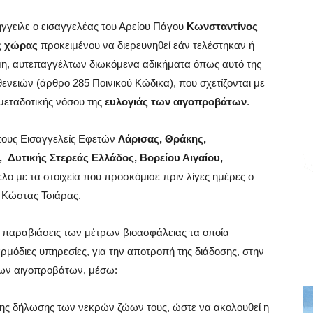
γειλε ο εισαγγελέας του Αρείου Πάγου
Κωνσταντίνος
ς χώρας
προκειμένου να διερευνηθεί εάν τελέστηκαν ή
μη, αυτεπαγγέλτων διωκόμενα αδικήματα όπως αυτό της
νειών (άρθρο 285 Ποινικού Κώδικα), που σχετίζονται με
μεταδοτικής νόσου της
ευλογιάς των αιγοπροβάτων
.
τους Εισαγγελείς Εφετών
Λάρισας, Θράκης,
, Δυτικής Στερεάς Ελλάδος, Βορείου Αιγαίου,
λο με τα στοιχεία που προσκόμισε πριν λίγες ημέρες ο
 Κώστας Τσιάρας.
σε παραβιάσεις των μέτρων βιοασφάλειας τα οποία
μόδιες υπηρεσίες, για την αποτροπή της διάδοσης, στην
 των αιγοπροβάτων, μέσω:
ψης δήλωσης των νεκρών ζώων τους, ώστε να ακολουθεί η