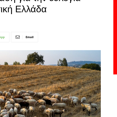
τική Ελλάδα
App
Email