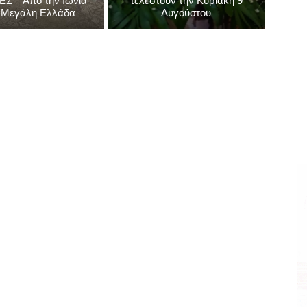
Αίγιο - Αχαΐα
Αίγιο - Αχαΐα
νές Συνέδριο Αρχαία
ι Αιγιάλεια: ΑΧΑΪΚΕΣ
Αίγιο: Μνημόσυνα που θα
ΕΣ – Από την Ιωνία
τελεστούν την Κυριακή 9
 Μεγάλη Ελλάδα
Αυγούστου