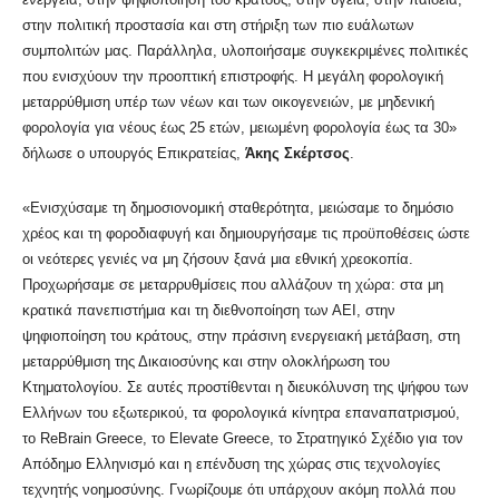
στην πολιτική προστασία και στη στήριξη των πιο ευάλωτων
συμπολιτών μας. Παράλληλα, υλοποιήσαμε συγκεκριμένες πολιτικές
που ενισχύουν την προοπτική επιστροφής. Η μεγάλη φορολογική
μεταρρύθμιση υπέρ των νέων και των οικογενειών, με μηδενική
φορολογία για νέους έως 25 ετών, μειωμένη φορολογία έως τα 30»
δήλωσε ο υπουργός Επικρατείας,
Άκης Σκέρτσος
.
«Ενισχύσαμε τη δημοσιονομική σταθερότητα, μειώσαμε το δημόσιο
χρέος και τη φοροδιαφυγή και δημιουργήσαμε τις προϋποθέσεις ώστε
οι νεότερες γενιές να μη ζήσουν ξανά μια εθνική χρεοκοπία.
Προχωρήσαμε σε μεταρρυθμίσεις που αλλάζουν τη χώρα: στα μη
κρατικά πανεπιστήμια και τη διεθνοποίηση των ΑΕΙ, στην
ψηφιοποίηση του κράτους, στην πράσινη ενεργειακή μετάβαση, στη
μεταρρύθμιση της Δικαιοσύνης και στην ολοκλήρωση του
Κτηματολογίου. Σε αυτές προστίθενται η διευκόλυνση της ψήφου των
Ελλήνων του εξωτερικού, τα φορολογικά κίνητρα επαναπατρισμού,
το ReBrain Greece, το Elevate Greece, το Στρατηγικό Σχέδιο για τον
Απόδημο Ελληνισμό και η επένδυση της χώρας στις τεχνολογίες
τεχνητής νοημοσύνης. Γνωρίζουμε ότι υπάρχουν ακόμη πολλά που