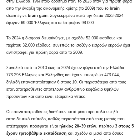
στην Ελλάδα, ενώ έτος- ορόσημο ήταν το 2023 όταν για πρώτη φορά
απο την έναρξη της οικονομικής κρίσης (το 2009) που το
brain
drain
έγινε
brain gain
. Συγκεκριμένα κατά την διετία 2023-2024
έφυγαν 69.000 Έλληνες και επέστρεψαν 98.000.
Το 2024 η διαφορά διευρύνθηκε, με σχεδόν 52.000 εισόδους και
περίπου 32.000 εξόδους, συνεπώς το ισοζύγιο εισροών εκροών έχει
αντιστραφεί για πρώτη φορά από το 2009.
Συνολικά από το 2010 έως το 2024 έχουν φύγει από την Ελλάδα
773.296 Ελληνες και Ελληνίδες και έχουν επιστρέψει 473.044,
δηλαδή επαναπατρίστηκαν 6 στους 10. Οι περισσότεροι από τους
επαναπατρισθέντες αποτελούν ανθρώπινο κεφάλαιο υψηλών
προσόντων και αυτό είναι εξαιρετικά θετικό.
Οι επαναπατρισθέντες διαθέτουν κατά μέσο όρο πολύ υψηλό
εκπαιδευτικό επίπεδο, καθώς περισσότεροι από τους μισούς που
επέστρεψαν πρόσφατα είναι
ηλικίας 20–39 ετών,
περίπου
3 στους 5
έχουν τριτοβάθμια εκπαίδευση
και σχεδόν οι μισοί από όσους