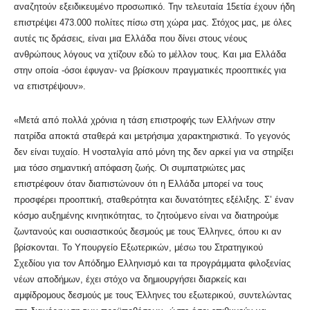
αναζητούν εξειδικευμένο προσωπικό. Την τελευταία 15ετία έχουν ήδη
επιστρέψει 473.000 πολίτες πίσω στη χώρα μας. Στόχος μας, με όλες
αυτές τις δράσεις, είναι μια Ελλάδα που δίνει στους νέους
ανθρώπους λόγους να χτίζουν εδώ το μέλλον τους. Και μια Ελλάδα
στην οποία -όσοι έφυγαν- να βρίσκουν πραγματικές προοπτικές για
να επιστρέψουν».
«Μετά από πολλά χρόνια η τάση επιστροφής των Ελλήνων στην
πατρίδα αποκτά σταθερά και μετρήσιμα χαρακτηριστικά. Το γεγονός
δεν είναι τυχαίο. Η νοσταλγία από μόνη της δεν αρκεί για να στηρίξει
μια τόσο σημαντική απόφαση ζωής. Οι συμπατριώτες μας
επιστρέφουν όταν διαπιστώνουν ότι η Ελλάδα μπορεί να τους
προσφέρει προοπτική, σταθερότητα και δυνατότητες εξέλιξης. Σ’ έναν
κόσμο αυξημένης κινητικότητας, το ζητούμενο είναι να διατηρούμε
ζωντανούς και ουσιαστικούς δεσμούς με τους Έλληνες, όπου κι αν
βρίσκονται. Το Υπουργείο Εξωτερικών, μέσω του Στρατηγικού
Σχεδίου για τον Απόδημο Ελληνισμό και τα προγράμματα φιλοξενίας
νέων αποδήμων, έχει στόχο να δημιουργήσει διαρκείς και
αμφίδρομους δεσμούς με τους Έλληνες του εξωτερικού, συντελώντας