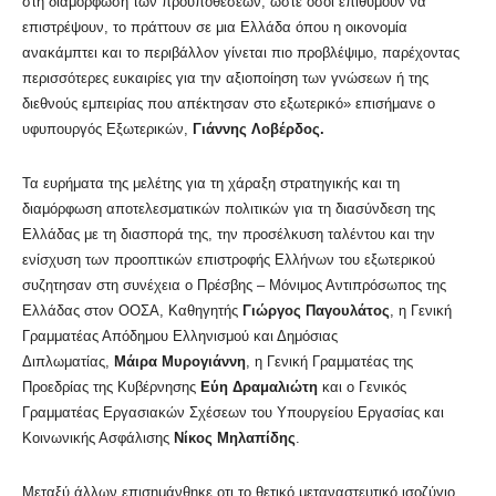
στη διαμόρφωση των προϋποθέσεων, ώστε όσοι επιθυμούν να
επιστρέψουν, το πράττουν σε μια Ελλάδα όπου η οικονομία
ανακάμπτει και το περιβάλλον γίνεται πιο προβλέψιμο, παρέχοντας
περισσότερες ευκαιρίες για την αξιοποίηση των γνώσεων ή της
διεθνούς εμπειρίας που απέκτησαν στο εξωτερικό» επισήμανε ο
υφυπουργός Εξωτερικών,
Γιάννης Λοβέρδος.
Τα ευρήματα της μελέτης για τη χάραξη στρατηγικής και τη
διαμόρφωση αποτελεσματικών πολιτικών για τη διασύνδεση της
Ελλάδας με τη διασπορά της, την προσέλκυση ταλέντου και την
ενίσχυση των προοπτικών επιστροφής Ελλήνων του εξωτερικού
συζητησαν στη συνέχεια ο Πρέσβης – Μόνιμος Αντιπρόσωπος της
Ελλάδας στον ΟΟΣΑ, Καθηγητής
Γιώργος Παγουλάτος
, η Γενική
Γραμματέας Απόδημου Ελληνισμού και Δημόσιας
Διπλωματίας,
Μάιρα Μυρογιάννη
, η Γενική Γραμματέας της
Προεδρίας της Κυβέρνησης
Εύη Δραμαλιώτη
και ο Γενικός
Γραμματέας Εργασιακών Σχέσεων του Υπουργείου Εργασίας και
Κοινωνικής Ασφάλισης
Νίκος Μηλαπίδης
.
Μεταξύ άλλων επισημάνθηκε οτι το θετικό μεταναστευτικό ισοζύγιο