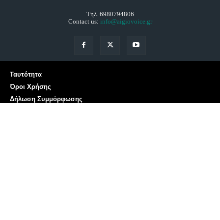
Τηλ. 6980794806
Contact us:
info@aigiovoice.gr
Ταυτότητα
Όροι Χρήσης
Δήλωση Συμμόρφωσης
Πολιτική Cookies
Προσωπικά δεδομένα
Επικοινωνία
Αριθμός Πιστοποίησης Μ.Η.Τ. 252001