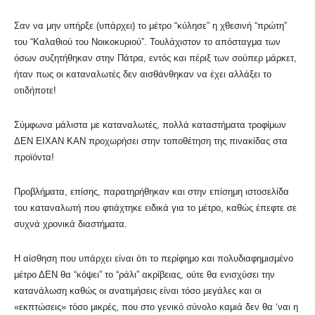
Σαν να μην υπήρξε (υπάρχει) το μέτρο “κύλησε” η χθεσινή “πρώτη”
του “Καλαθιού του Νοικοκυριού”. Τουλάχιστον το απόσταγμα των
όσων συζητήθηκαν στην Πάτρα, εντός και πέριξ των σούπερ μάρκετ,
ήταν πως οι καταναλωτές δεν αισθάνθηκαν να έχει αλλάξει το
οτιδήποτε!
Σύμφωνα μάλιστα με καταναλωτές, πολλά καταστήματα τροφίμων
ΔΕΝ ΕΙΧΑΝ ΚΑΝ προχωρήσει στην τοποθέτηση της πινακίδας στα
προϊόντα!
Προβλήματα, επίσης, παρατηρήθηκαν και στην επίσημη ιστοσελίδα
του καταναλωτή που φτιάχτηκε ειδικά για το μέτρο, καθώς έπεφτε σε
συχνά χρονικά διαστήματα.
Η αίσθηση που υπάρχει είναι ότι το περίφημο και πολυδιαφημισμένο
μέτρο ΔΕΝ θα “κόψει” το “ράλι” ακρίβειας, ούτε θα ενισχύσει την
κατανάλωση καθώς οι ανατιμήσεις είναι τόσο μεγάλες και οι
«εκπτώσεις» τόσο μικρές, που στο γενικό σύνολο καμιά δεν θα ‘ναι η