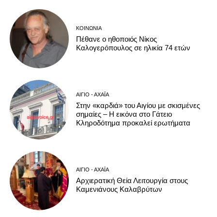
ΚΟΙΝΩΝΊΑ
Πέθανε ο ηθοποιός Νίκος
Καλογερόπουλος σε ηλικία 74 ετών
ΑΊΓΙΟ - ΑΧΑΪ́Α
Στην «καρδιά» του Αιγίου με σκισμένες
σημαίες – Η εικόνα στο Γάτειο
Κληροδότημα προκαλεί ερωτήματα
ΑΊΓΙΟ - ΑΧΑΪ́Α
Αρχιερατική Θεία Λειτουργία στους
Καμενιάνους Καλαβρύτων