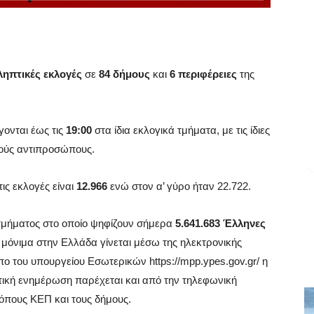
ηπτικές εκλογές
σε
84 δήμους
και
6 περιφέρειες
της
γονται έως τις
19:00
στα ίδια εκλογικά τμήματα, με τις ίδιες
ικούς αντιπροσώπους.
ις εκλογές είναι
12.966
ενώ στον α’ γύρο ήταν 22.722.
 τμήματος στο οποίο ψηφίζουν σήμερα
5.641.683 Έλληνες
μόνιμα στην Ελλάδα γίνεται μέσω της ηλεκτρονικής
 του υπουργείου Εσωτερικών https://mpp.ypes.gov.gr/ η
ετική ενημέρωση παρέχεται και από την τηλεφωνική
όπους ΚΕΠ και τους δήμους.