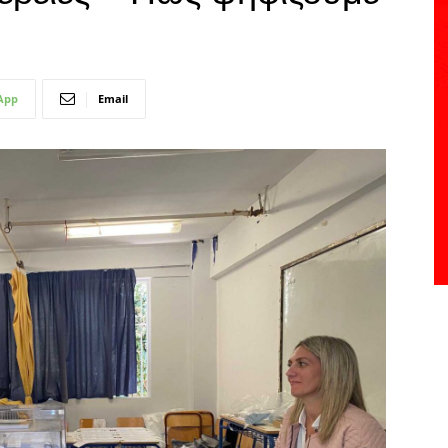
App
Email