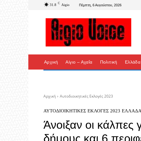
C
31.8
Aigio
Πέμπτη, 6 Αυγούστου, 2026
Αρχική
Αίγιο – Αχαΐα
Πολιτική
Ελλάδα
Αρχική
Αυτοδιοικητικές Εκλογές 2023
ΑΥΤΟΔΙΟΙΚΗΤΙΚΈΣ ΕΚΛΟΓΈΣ 2023
ΕΛΛΆΔ
Άνοιξαν οι κάλπες γ
δήμους και 6 περι