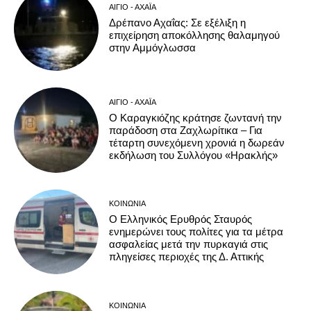
ΑΊΓΙΟ - ΑΧΑΪ́Α
Δρέπανο Αχαΐας: Σε εξέλιξη η
επιχείρηση αποκόλλησης θαλαμηγού
στην Αμμόγλωσσα
ΑΊΓΙΟ - ΑΧΑΪ́Α
Ο Καραγκιόζης κράτησε ζωντανή την
παράδοση στα Ζαχλωρίτικα – Για
τέταρτη συνεχόμενη χρονιά η δωρεάν
εκδήλωση του Συλλόγου «Ηρακλής»
ΚΟΙΝΩΝΊΑ
Ο Ελληνικός Ερυθρός Σταυρός
ενημερώνει τους πολίτες για τα μέτρα
ασφαλείας μετά την πυρκαγιά στις
πληγείσες περιοχές της Δ. Αττικής
ΚΟΙΝΩΝΊΑ