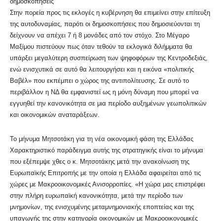
δημοσκοπήσεις
Στην πορεία προς τις εκλογές η κυβέρνηση θα επιμείνει στην επίτευξη
της αυτοδυναμίας, παρότι οι δημοσκοπήσεις που δημοσιεύονται τη
δείχνουν να απέχει 7 ή 8 μονάδες από τον στόχο. Στο Μέγαρο
Μαξίμου πιστεύουν πως όταν τεθούν τα εκλογικά διλήμματα θα
υπάρξει μεγαλύτερη συσπείρωση των ψηφοφόρων της Κεντροδεξιάς,
ενώ ενισχυτικά σε αυτό θα λειτουργήσει και η εικόνα «πολιτικής
Βαβέλ» που εκπέμπει ο χώρος της αντιπολίτευσης. Σε αυτό το
περιβάλλον η ΝΔ θα εμφανιστεί ως η μόνη δύναμη που μπορεί να
εγγυηθεί την κανονικότητα σε μια περίοδο αυξημένων γεωπολιτικών
και οικονομικών αναταράξεων.
Το μήνυμα Μητσοτάκη για τη νέα οικονομική φάση της Ελλάδας
Χαρακτηριστικό παράδειγμα αυτής της στρατηγικής είναι το μήνυμα
που εξέπεμψε χθες ο κ. Μητσοτάκης μετά την ανακοίνωση της
Ευρωπαϊκής Επιτροπής με την οποία η Ελλάδα αφαιρείται από τις
χώρες με Μακροοικονομικές Ανισορροπίες. «Η χώρα μας επιστρέφει
στην πλήρη ευρωπαϊκή κανονικότητα, μετά την περίοδο των
μνημονίων, της ενισχυμένης μεταμνημονιακής εποπτείας και της
υπαγωγής της στην κατηγορία οικονομικών με Μακροοικονομικές