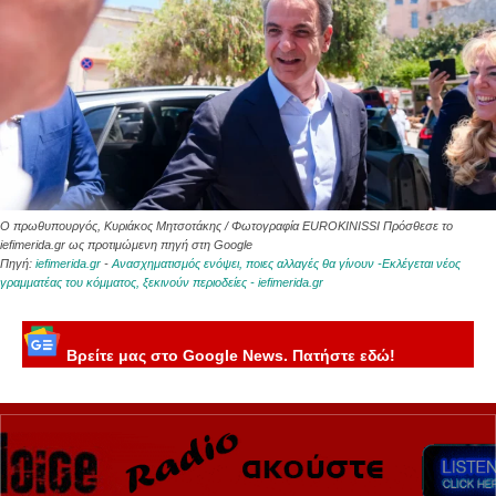
Ο πρωθυπουργός, Κυριάκος Μητσοτάκης / Φωτογραφία EUROKINISSI Πρόσθεσε το
iefimerida.gr ως προτιμώμενη πηγή στη Google
Πηγή:
iefimerida.gr
-
Ανασχηματισμός ενόψει, ποιες αλλαγές θα γίνουν -Εκλέγεται νέος
γραμματέας του κόμματος, ξεκινούν περιοδείες - iefimerida.gr
Βρείτε μας στο Google News. Πατήστε εδώ!