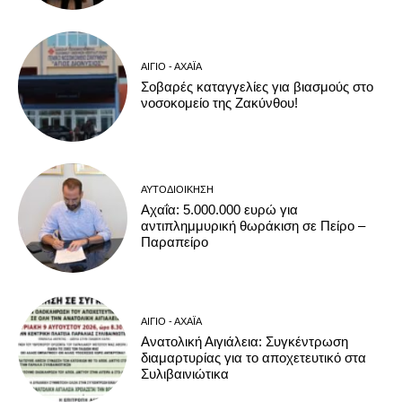
ΑΊΓΙΟ - ΑΧΑΪ́Α
Σοβαρές καταγγελίες για βιασμούς στο
νοσοκομείο της Ζακύνθου!
ΑΥΤΟΔΙΟΊΚΗΣΗ
Αχαΐα: 5.000.000 ευρώ για
αντιπλημμυρική θωράκιση σε Πείρο –
Παραπείρο
ΑΊΓΙΟ - ΑΧΑΪ́Α
Ανατολική Αιγιάλεια: Συγκέντρωση
διαμαρτυρίας για το αποχετευτικό στα
Συλιβαινιώτικα