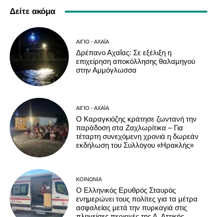
Δείτε ακόμα
ΑΊΓΙΟ - ΑΧΑΪ́Α
Δρέπανο Αχαΐας: Σε εξέλιξη η
επιχείρηση αποκόλλησης θαλαμηγού
στην Αμμόγλωσσα
ΑΊΓΙΟ - ΑΧΑΪ́Α
Ο Καραγκιόζης κράτησε ζωντανή την
παράδοση στα Ζαχλωρίτικα – Για
τέταρτη συνεχόμενη χρονιά η δωρεάν
εκδήλωση του Συλλόγου «Ηρακλής»
ΚΟΙΝΩΝΊΑ
Ο Ελληνικός Ερυθρός Σταυρός
ενημερώνει τους πολίτες για τα μέτρα
ασφαλείας μετά την πυρκαγιά στις
πληγείσες περιοχές της Δ. Αττικής