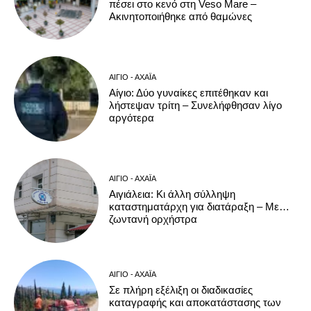
πέσει στο κενό στη Veso Mare –
Ακινητοποιήθηκε από θαμώνες
ΑΊΓΙΟ - ΑΧΑΪ́Α
Αίγιο: Δύο γυναίκες επιτέθηκαν και
λήστεψαν τρίτη – Συνελήφθησαν λίγο
αργότερα
ΑΊΓΙΟ - ΑΧΑΪ́Α
Αιγιάλεια: Κι άλλη σύλληψη
καταστηματάρχη για διατάραξη – Με…
ζωντανή ορχήστρα
ΑΊΓΙΟ - ΑΧΑΪ́Α
Σε πλήρη εξέλιξη οι διαδικασίες
καταγραφής και αποκατάστασης των