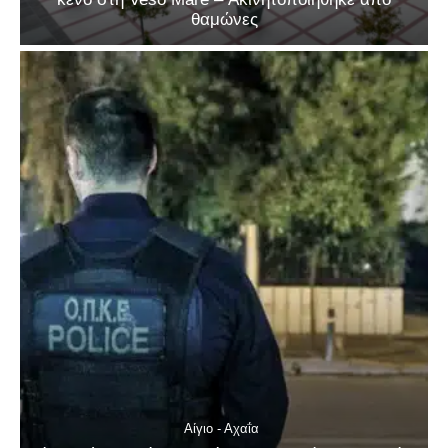
θαμώνες
Αίγιο - Αχαΐα