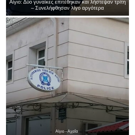
Αίγιο: Δύο γυναίκες επιτέθηκαν και λήστεψαν τρίτη
– Συνελήφθησαν λίγο αργότερα
Αίγιο - Αχαΐα