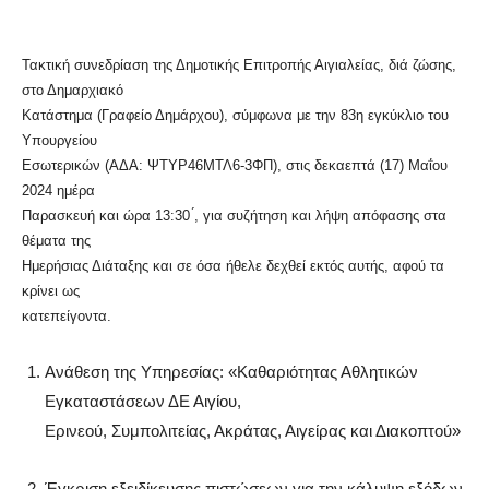
Τακτική συνεδρίαση της Δημοτικής Επιτροπής Αιγιαλείας, διά ζώσης,
στο Δημαρχιακό
Κατάστημα (Γραφείο Δημάρχου), σύμφωνα με την 83η εγκύκλιο του
Υπουργείου
Εσωτερικών (ΑΔΑ: ΨΤΥΡ46ΜΤΛ6-3ΦΠ), στις δεκαεπτά (17) Μαΐου
2024 ημέρα
Παρασκευή και ώρα 13:30 ́, για συζήτηση και λήψη απόφασης στα
θέματα της
Ημερήσιας Διάταξης και σε όσα ήθελε δεχθεί εκτός αυτής, αφού τα
κρίνει ως
κατεπείγοντα.
Ανάθεση της Υπηρεσίας: «Καθαριότητας Αθλητικών
Εγκαταστάσεων ΔΕ Αιγίου,
Ερινεού, Συμπολιτείας, Ακράτας, Αιγείρας και Διακοπτού»
Έγκριση εξειδίκευσης πιστώσεων για την κάλυψη εξόδων