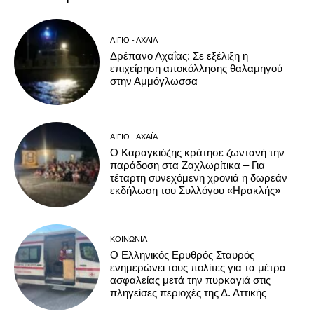
ΑΊΓΙΟ - ΑΧΑΪ́Α
Δρέπανο Αχαΐας: Σε εξέλιξη η
επιχείρηση αποκόλλησης θαλαμηγού
στην Αμμόγλωσσα
ΑΊΓΙΟ - ΑΧΑΪ́Α
Ο Καραγκιόζης κράτησε ζωντανή την
παράδοση στα Ζαχλωρίτικα – Για
τέταρτη συνεχόμενη χρονιά η δωρεάν
εκδήλωση του Συλλόγου «Ηρακλής»
ΚΟΙΝΩΝΊΑ
Ο Ελληνικός Ερυθρός Σταυρός
ενημερώνει τους πολίτες για τα μέτρα
ασφαλείας μετά την πυρκαγιά στις
πληγείσες περιοχές της Δ. Αττικής