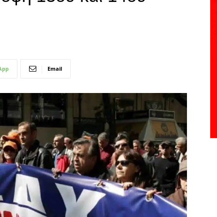
App
Email