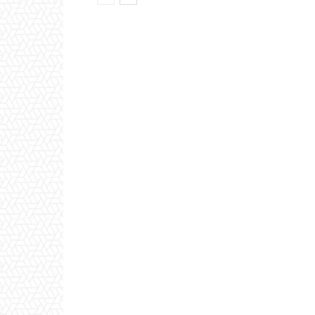
καταγραφής και
7ο Διεθ
αποκατάστασης των ζημιών
Ελίκη κα
από την πυρκαγιά στον Δήμο
ΑΠΟΙΚΙ
Αιγιαλείας
στην