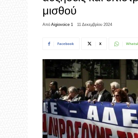
μισθού
Από
Aigiovoice 1
11 Δεκεμβρίου 2024
Facebook
X
Whats