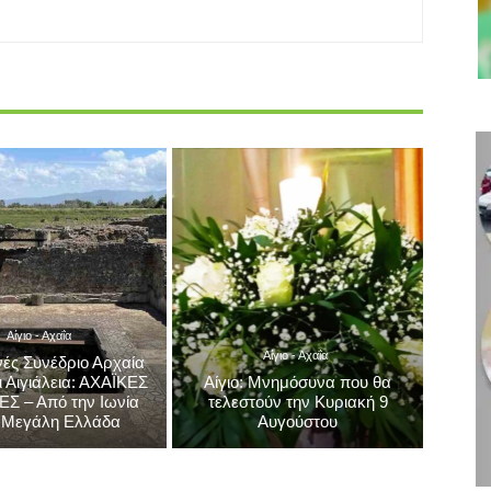
ία
Δ. ΚΑΤΣΙΚΟΠΟΥΛΟΣ: Παρέμβαση για το
Εργοστάσιο Επεξεργασίας Αποβλήτων
Αίγιο - Αχαΐα