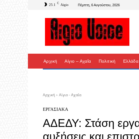
C
25.1
Aigio
Πέμπτη, 6 Αυγούστου, 2026
Αρχική
Αίγιο – Αχαΐα
Πολιτική
Ελλάδα
Αρχική
Αίγιο - Αχαΐα
ΕΡΓΑΣΙΑΚΆ
ΑΔΕΔΥ: Στάση εργα
αυξήσεις και επιστ