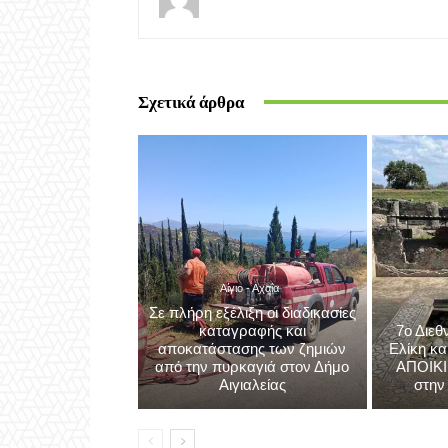
Συνέδριο για τους Εθισμούς στην Εφηβική Ηλικ
θα πραγματοποιηθεί στην Πάτρα
Aigiovoice 1
Σχετικά άρθρα
Αίγιο - Αχαΐα
Σε πλήρη εξέλιξη οι διαδικασίες