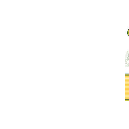
Αίγιο - Αχαΐα
νές Συνέδριο Αρχαία
ι Αιγιάλεια: ΑΧΑΪΚΕΣ
Αίγιο: Μνημόσυνα που θα
ΕΣ – Από την Ιωνία
τελεστούν την Κυριακή 9
 Μεγάλη Ελλάδα
Αυγούστου