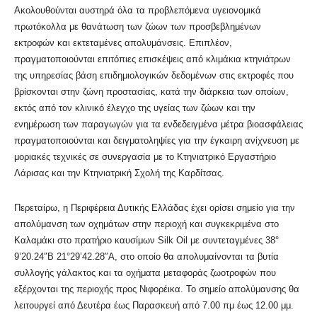
Ακολουθούνται αυστηρά όλα τα προβλεπόμενα υγειονομικά
πρωτόκολλα με θανάτωση των ζώων των προσβεβλημένων
εκτροφών και εκτεταμένες απολυμάνσεις. Επιπλέον,
πραγματοποιούνται επιτόπιες επισκέψεις από κλιμάκια κτηνιάτρων
της υπηρεσίας βάση επιδημιολογικών δεδομένων στις εκτροφές που
βρίσκονται στην ζώνη προστασίας, κατά την διάρκεια των οποίων,
εκτός από τον κλινικό έλεγχο της υγείας των ζώων και την
ενημέρωση των παραγωγών για τα ενδεδειγμένα μέτρα βιοασφάλειας
πραγματοποιούνται και δειγματοληψίες για την έγκαιρη ανίχνευση με
μοριακές τεχνικές σε συνεργασία με το Κτηνιατρικό Εργαστήριο
Λάρισας και την Κτηνιατρική Σχολή της Καρδίτσας.
Περεταίρω, η Περιφέρεια Δυτικής Ελλάδας έχει ορίσει σημείο για την
απολύμανση των οχημάτων στην περιοχή και συγκεκριμένα στο
Καλαμάκι στο πρατήριο καυσίμων Silk Oil με συντεταγμένες 38°
9’20.24″Β 21°29’42.28″Α, στο οποίο θα απολυμαίνονται τα βυτία
συλλογής γάλακτος και τα οχήματα μεταφοράς ζωοτροφών που
εξέρχονται της περιοχής προς Νιφορέικα. Το σημείο απολύμανσης θα
λειτουργεί από Δευτέρα έως Παρασκευή από 7.00 πμ έως 12.00 μμ.