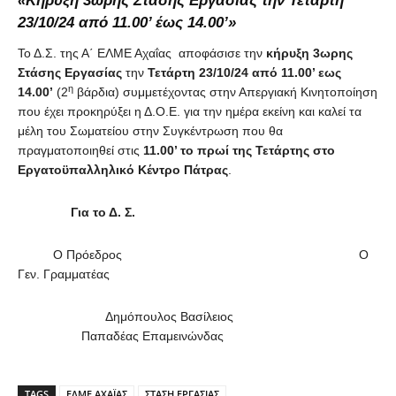
«Κήρυξη 3ωρης Στάσης Εργασίας την Τετάρτη
23/10/24 από 11.00’ έως 14.00’»
Το Δ.Σ. της Α΄ ΕΛΜΕ Αχαΐας αποφάσισε την
κήρυξη 3ωρης
Στάσης Εργασίας
την
Τετάρτη 23/10/24 από 11.00’ εως
η
14.00’
(2
βάρδια) συμμετέχοντας στην Απεργιακή Κινητοποίηση
που έχει προκηρύξει η Δ.Ο.Ε. για την ημέρα εκείνη και καλεί τα
μέλη του Σωματείου στην Συγκέντρωση που θα
πραγματοποιηθεί στις
11.00’ το πρωί της Τετάρτης στο
Εργατοϋπαλληλικό Κέντρο Πάτρας
.
Για το Δ. Σ.
Ο Πρόεδρος Ο
Γεν. Γραμματέας
Δημόπουλος Βασίλειος
Παπαδέας Επαμεινώνδας
TAGS
ΕΛΜΕ ΑΧΑΪΑΣ
ΣΤΑΣΗ ΕΡΓΑΣΙΑΣ