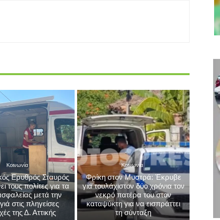
Κοινωνία
Κοινωνία
κός Ερυθρός Σταυρός
Φρίκη στον Μυστρά: Έκρυβε
ι τους πολίτες για τα
για τουλάχιστον δύο χρόνια τον
ασφαλείας μετά την
νεκρό πατέρα του στον
ιά στις πληγείσες
καταψύκτη για να εισπράττει
χές της Δ. Αττικής
τη σύνταξη