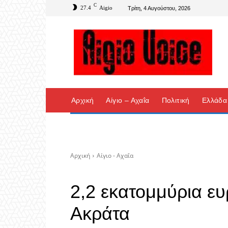
C
27.4
Aigio
Τρίτη, 4 Αυγούστου, 2026
Αρχική
Αίγιο – Αχαΐα
Πολιτική
Ελλάδα
Αρχική
Αίγιο - Αχαΐα
2,2 εκατομμύρια ευ
Ακράτα