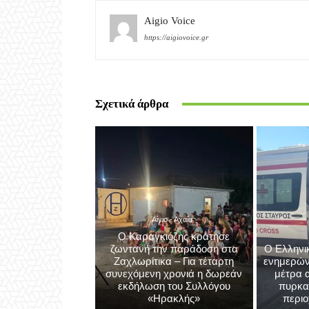
Aigio Voice
https://aigiovoice.gr
Σχετικά άρθρα
Αίγιο - Αχαΐα
Ο Καραγκιόζης κράτησε
ζωντανή την παράδοση στα
Ο Ελληνι
Ζαχλωρίτικα – Για τέταρτη
ενημερώνε
συνεχόμενη χρονιά η δωρεάν
μέτρα 
εκδήλωση του Συλλόγου
πυρκαγ
«Ηρακλής»
περιο