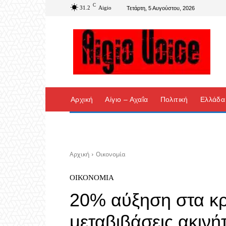
C
31.2
Aigio
Τετάρτη, 5 Αυγούστου, 2026
Αρχική
Αίγιο – Αχαΐα
Πολιτική
Ελλάδα
Αρχική
Οικονομία
ΟΙΚΟΝΟΜΊΑ
20% αύξηση στα κρ
μεταβιβάσεις ακινή