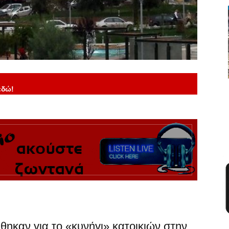
εδώ!
χθηκαν για το «κυνήγι» κατοικιών στην