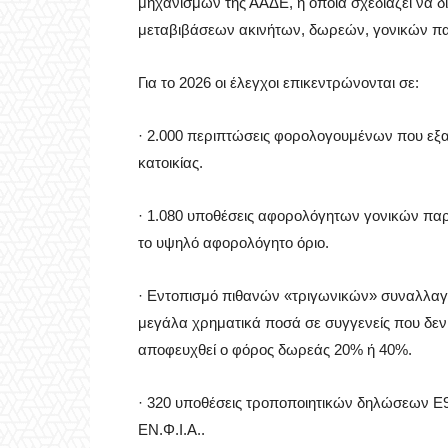
μηχανισμών της ΑΑΔΕ, η οποία σχεδιάζει να δ
μεταβιβάσεων ακινήτων, δωρεών, γονικών π
Για το 2026 οι έλεγχοι επικεντρώνονται σε:
· 2.000 περιπτώσεις φορολογουμένων που εξ
κατοικίας.
· 1.080 υποθέσεις αφορολόγητων γονικών π
το υψηλό αφορολόγητο όριο.
· Εντοπισμό πιθανών «τριγωνικών» συναλλαγ
μεγάλα χρηματικά ποσά σε συγγενείς που δεν
αποφευχθεί ο φόρος δωρεάς 20% ή 40%.
· 320 υποθέσεις τροποποιητικών δηλώσεων Ε9
ΕΝ.Φ.Ι.Α..