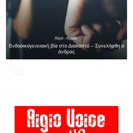
Αίγιο - Αχαΐα
Ενδοοικογενειακή βία στο Διακοπτό – Συνελήφθη ο
άνδρας