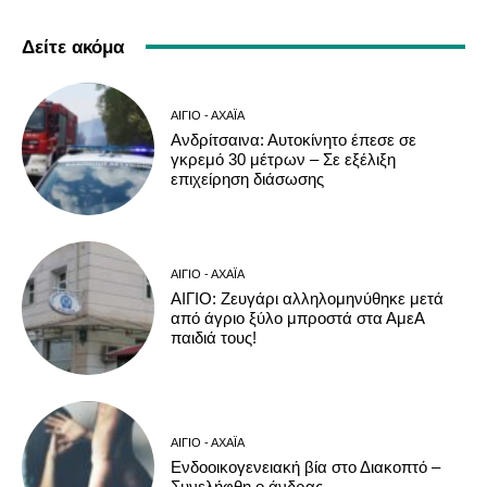
Δείτε ακόμα
ΑΊΓΙΟ - ΑΧΑΪ́Α
Ανδρίτσαινα: Αυτοκίνητο έπεσε σε
γκρεμό 30 μέτρων – Σε εξέλιξη
επιχείρηση διάσωσης
ΑΊΓΙΟ - ΑΧΑΪ́Α
ΑΙΓΙΟ: Ζευγάρι αλληλομηνύθηκε μετά
από άγριο ξύλο μπροστά στα ΑμεΑ
παιδιά τους!
ΑΊΓΙΟ - ΑΧΑΪ́Α
Ενδοοικογενειακή βία στο Διακοπτό –
Συνελήφθη ο άνδρας