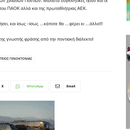
ν χιλιάδων Ποντίων. Μάλιστα συγκινητικές ήσαν και οι
του ΠΑΟΚ αλλά και της πρωταθλήτριας ΑΕΚ.
ήσει, και ίσως –ίσως …κάποτε θα …φέρει κι …άλλο!!!
της γνωστής φράσης από την ποντιακή διάλεκτο!
ΤΕΙΟΣ ΓΕΝΟΚΤΟΝΙΑΣ
X
WhatsApp
Email