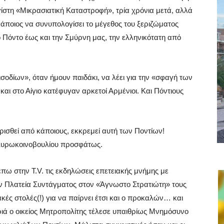
ίστη «Μικρασιατική Καταστροφή», τρία χρόνια μετά, αλλά
άποιος να συνυπολογίσει το μέγεθος του ξεριζώματος
 Πόντο έως και την Σμύρνη μας, την ελληνικότατη από
οδίων», όταν ήμουν παιδάκι, να λέει για την «σφαγή των
και στο Αίγιο κατέφυγαν αρκετοί Αρμένιοι. Και Πόντιους
ρισθεί από κάποιους, εκκρεμεί αυτή των Ποντίων!
 Ευρωκοινοβουλίου προσφάτως.
πω στην T.V. τις εκδηλώσεις επετειακής μνήμης με
ην Πλατεία Συντάγματος στον «Άγνωστο Στρατιώτη» τους
ές στολές(!) για να παίρνει έτσι και ο προκαλών… και
ιά ο οικείος Μητροπολίτης τέλεσε υπαιθρίως Μνημόσυνο