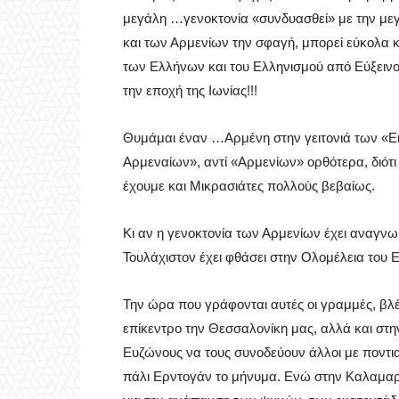
μεγάλη …γενοκτονία «συνδυασθεί» με την μεγ
και των Αρμενίων την σφαγή, μπορεί εύκολα κ
των Ελλήνων και του Ελληνισμού από Εύξεινο
την εποχή της Ιωνίας!!!
Θυμάμαι έναν …Αρμένη στην γειτονιά των «Εισ
Αρμεναίων», αντί «Αρμενίων» ορθότερα, διότι 
έχουμε και Μικρασιάτες πολλούς βεβαίως.
Κι αν η γενοκτονία των Αρμενίων έχει αναγνω
Τουλάχιστον έχει φθάσει στην Ολομέλεια του
Την ώρα που γράφονται αυτές οι γραμμές, βλέ
επίκεντρο την Θεσσαλονίκη μας, αλλά και στ
Ευζώνους να τους συνοδεύουν άλλοι με ποντιακ
πάλι Ερντογάν το μήνυμα. Ενώ στην Καλαμαρ