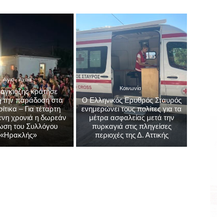
Αίγιο - Αχαΐα
Κοινωνία
αγκιόζης κράτησε
 την παράδοση στα
Ο Ελληνικός Ερυθρός Σταυρός
τικα – Για τέταρτη
ενημερώνει τους πολίτες για τα
νη χρονιά η δωρεάν
μέτρα ασφαλείας μετά την
ωση του Συλλόγου
πυρκαγιά στις πληγείσες
«Ηρακλής»
περιοχές της Δ. Αττικής