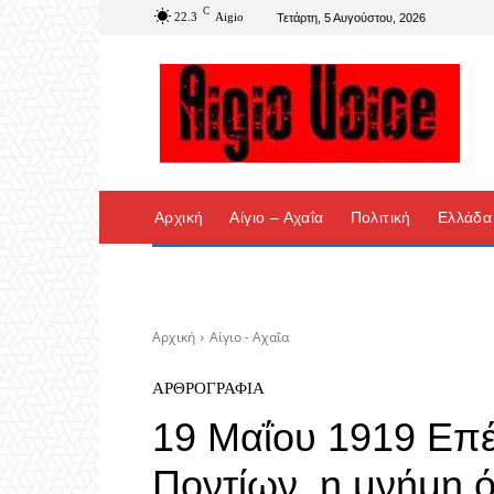
C
22.3
Aigio
Τετάρτη, 5 Αυγούστου, 2026
Αρχική
Αίγιο – Αχαΐα
Πολιτική
Ελλάδα
Αρχική
Αίγιο - Αχαΐα
ΑΡΘΡΟΓΡΑΦΊΑ
19 Μαΐου 1919 Επέ
Ποντίων, η μνήμη 