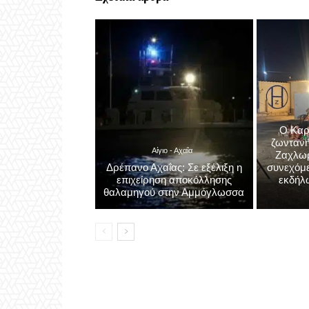
Σχετικά άρθρα
Ο Καρ
ζωντανή
Αίγιο - Αχαΐα
Ζαχλωρί
Δρέπανο Αχαΐας: Σε εξέλιξη η
συνεχόμε
επιχείρηση αποκόλλησης
εκδήλ
θαλαμηγού στην Αμμόγλωσσα