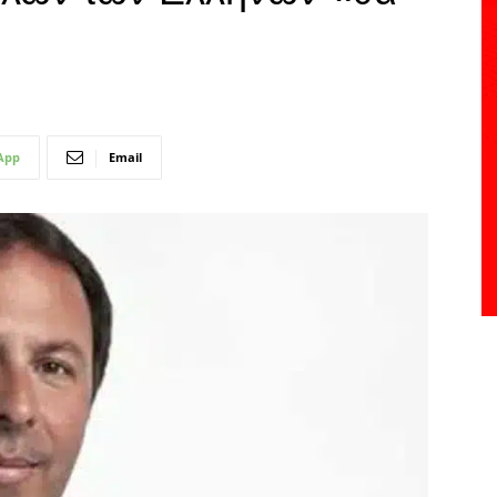
App
Email