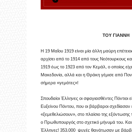
ΤΟΥ ΓΙΑΝΝΗ
Η 19 Μαΐου 1919 είναι μία άλλη μαύρη επέτειο
αρχίσει από το 1914 από τους Νεότουρκους και
1919 έως το 1923 από τον Κεμάλ, ο οποίος είχ
Μακεδονία, αλλά και η Θράκη γέμισε από Πον
σήμερα «γεμάτες»!
Σπουδαίοι Έλληνες οι σφαγιασθέντες Πόντιοι ε
Ευξείνου Πόντου, που οι βάρβαροι σχεδίασαν 
«ξεμεθελιώσουν», στο πλαίσιο της εξόντωσης
ο Πρωθυπουργός στο σχετικό μήνυμά του. Και
Έλληνες! 353.000 ψυχές θανάτωσαν με βάρβαρ